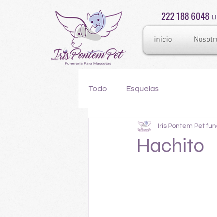
222 188 6048
L
inicio
Nosotr
Todo
Esquelas
Iris Pontem Pet fu
Hachito