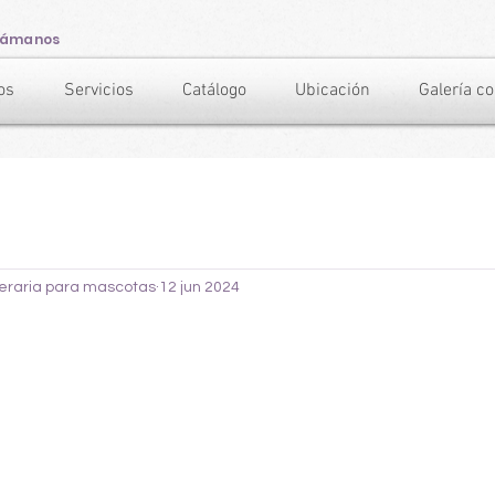
lámanos
os
Servicios
Catálogo
Ubicación
Galería c
neraria para mascotas
12 jun 2024