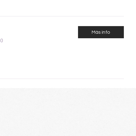
Más info
50
nos