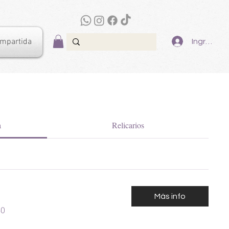
ompartida
Ingresar
a
Relicarios
Más info
50
nos