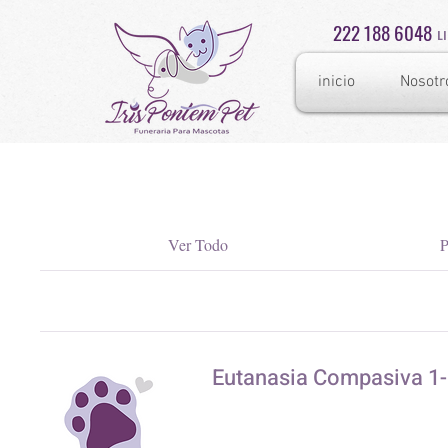
222 188 6048
L
inicio
Nosotr
Ver Todo
P
Eutanasia Compasiva 1- 