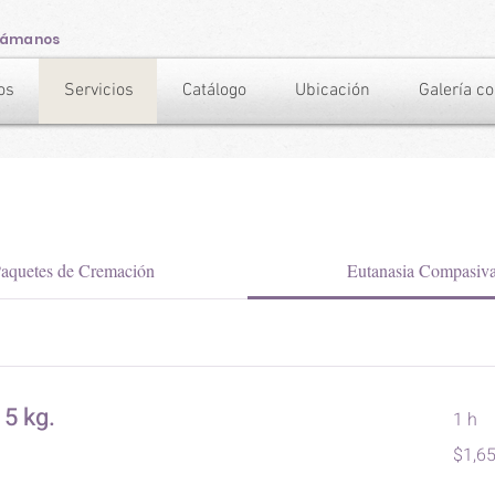
lámanos
os
Servicios
Catálogo
Ubicación
Galería c
aquetes de Cremación
Eutanasia Compasiv
5 kg.
1 h
1,650
$1,6
pesos
mexica