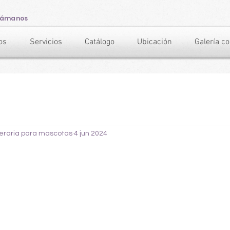
lámanos
os
Servicios
Catálogo
Ubicación
Galería c
neraria para mascotas
4 jun 2024