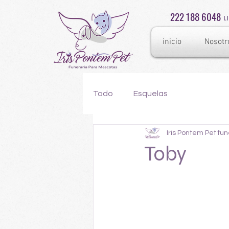
222 188 6048
L
inicio
Nosotr
Todo
Esquelas
Iris Pontem Pet fu
Toby