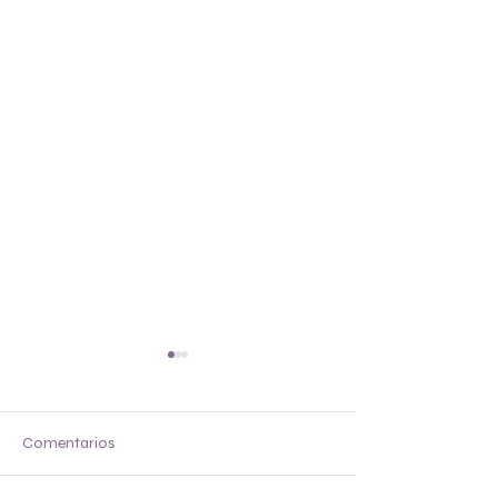
Chop
Hachito
Comentarios