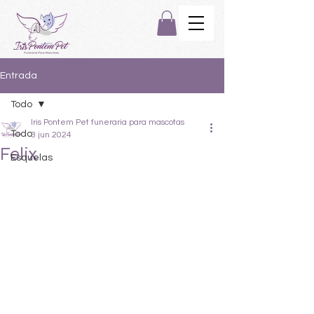
Entrada
Todo
Iris Pontem Pet funeraria para mascotas
Todo
3 jun 2024
Felix
Esquelas