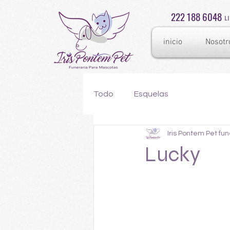
222 188 6048
L
inicio
Nosotr
Todo
Esquelas
Iris Pontem Pet fu
Lucky