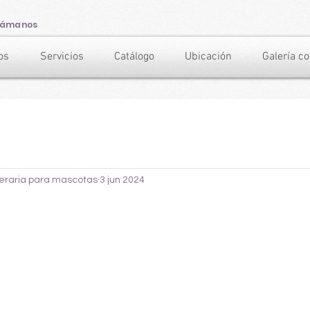
lámanos
os
Servicios
Catálogo
Ubicación
Galería c
neraria para mascotas
3 jun 2024