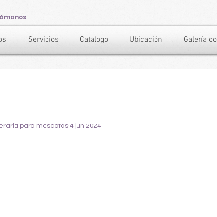
lámanos
os
Servicios
Catálogo
Ubicación
Galería c
neraria para mascotas
4 jun 2024