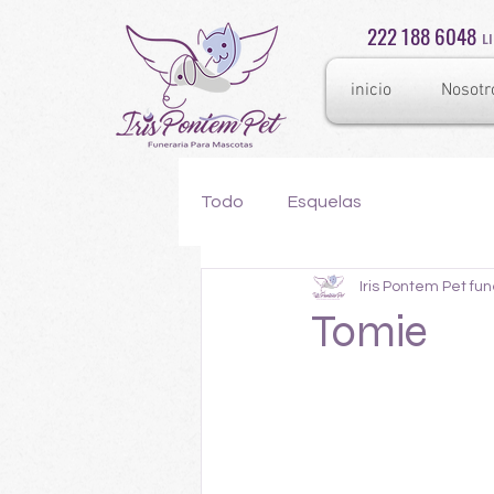
222 188 6048
L
inicio
Nosotr
Todo
Esquelas
Iris Pontem Pet fu
Tomie