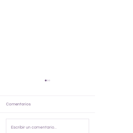
Chop
Hachito
Comentarios
Escribir un comentario...