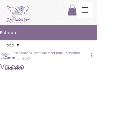
Entrada
Todo
Iris Pontem Pet funeraria para mascotas
Todo
4 jun 2024
Valerio
Esquelas