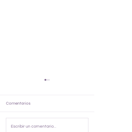
Chop
Hachito
Comentarios
Escribir un comentario...