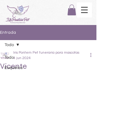
Entrada
Todo
Iris Pontem Pet funeraria para mascotas
Todo
4 jun 2024
Vicente
Esquelas