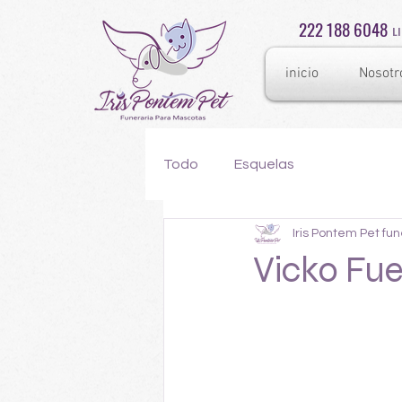
222 188 6048
L
inicio
Nosotr
Todo
Esquelas
Iris Pontem Pet fu
Vicko Fu