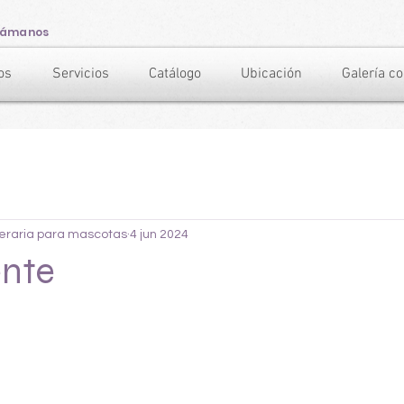
lámanos
os
Servicios
Catálogo
Ubicación
Galería c
neraria para mascotas
4 jun 2024
ente