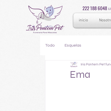
222 188 6048
L
inicio
Nosotr
Todo
Esquelas
Iris Pontem Pet fu
Ema