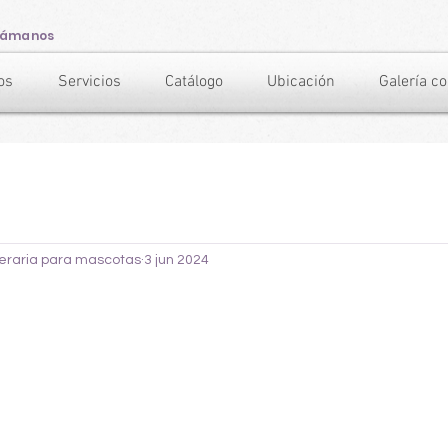
lámanos
os
Servicios
Catálogo
Ubicación
Galería c
neraria para mascotas
3 jun 2024