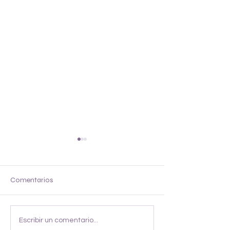
Chop
Hachito
Comentarios
Escribir un comentario...