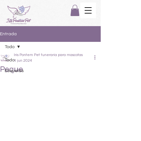
Entrada
Todo
Iris Pontem Pet funeraria para mascotas
Todo
4 jun 2024
Peque
Esquelas